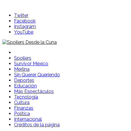
Skip
to
Twiiter
content
Facebook
Instagram
YouTube
Spoilers Desde la Cuna
Sitio con información sobre series, película, reality shows y
telenovelas
Spoilers
Survivor México
Merlina
Sin Querer Queriendo
Deportes
Educación
Más Espectáculos
Tecnología
Cultura
Finanzas
Política
Internacional
Créditos de la página