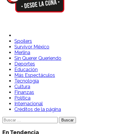
Spoilers Desde la Cuna
Sitio con información sobre series, película, reality shows y
telenovelas
Spoilers
Survivor México
Merlina
Sin Querer Queriendo
Deportes
Educación
Más Espectáculos
Tecnología
Cultura
Finanzas
Política
Internacional
Créditos de la página
Buscar:
En Tendencia