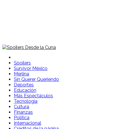
Spoilers Desde la Cuna
Sitio con información sobre series, película, reality shows y
telenovelas
Spoilers
Survivor México
Merlina
Sin Querer Queriendo
Deportes
Educación
Más Espectáculos
Tecnología
Cultura
Finanzas
Política
Internacional
Créditos de la página