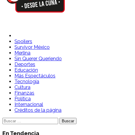
Spoilers Desde la Cuna
Sitio con información sobre series, película, reality shows y
Spoilers
Survivor México
Merlina
Sin Querer Queriendo
Deportes
Educación
Más Espectáculos
Tecnología
Cultura
Finanzas
Política
Internacional
Créditos de la página
Buscar:
En Tendencia