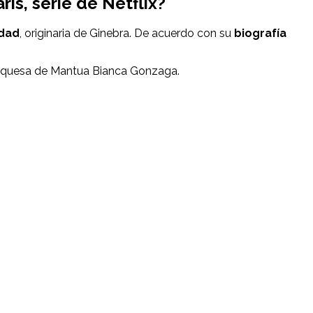
arís
, serie de Netflix?
edad
, originaria de Ginebra. De acuerdo con su
biografía
a duquesa de Mantua Bianca Gonzaga.