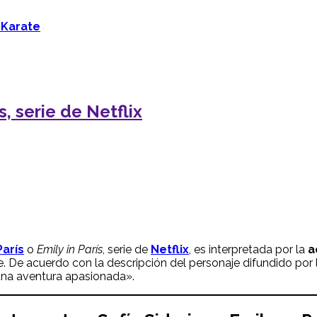
 Karate
s, serie de Netflix
París
o
Emily in París
, serie de
Netflix
, es interpretada por la
a
le. De acuerdo con la descripción del personaje difundido por
una aventura apasionada».