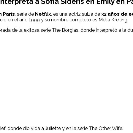
 interpreta a
Sofía Sideris
en
Emily en P
n París
, serie de
Netflix
, es una actriz suiza de
32 años de 
ació en el año 1999 y su nombre completo es Melia Kreiling.
orada de la exitosa serie The Borgias, donde interpretó a l
f, donde dio vida a Juliette y en la serie The Other Wife.