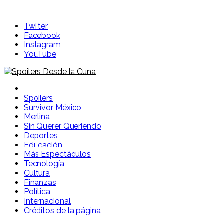
Skip
to
Twiiter
content
Facebook
Instagram
YouTube
Spoilers Desde la Cuna
Sitio con información sobre series, película, reality shows y
Spoilers
Survivor México
Merlina
Sin Querer Queriendo
Deportes
Educación
Más Espectáculos
Tecnología
Cultura
Finanzas
Política
Internacional
Créditos de la página