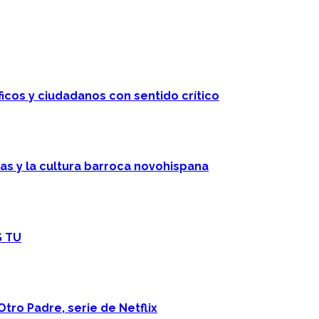
ficos y ciudadanos con sentido crítico
cas y la cultura barroca novohispana
S TU
Otro Padre, serie de Netflix