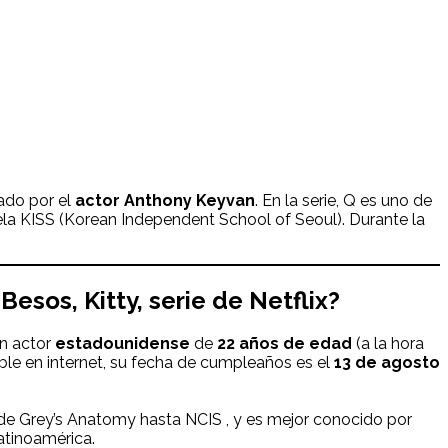
tado por el
actor Anthony Keyvan
. En la serie, Q es uno de
ela KISS (Korean Independent School of Seoul). Durante la
n
Besos, Kitty
, serie de Netflix?
un actor
estadounidense
de
22 años de edad
(a la hora
ble en internet, su fecha de cumpleaños es el
13 de agosto
sde Grey’s Anatomy hasta NCIS , y es mejor conocido por
Latinoamérica.