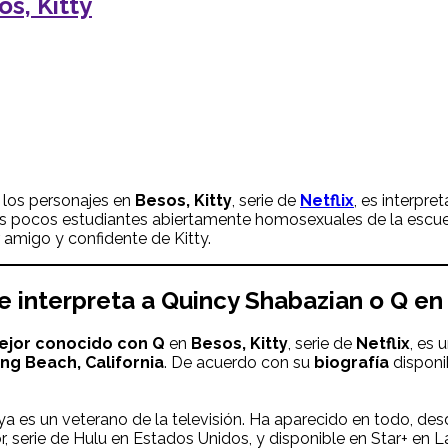
s, Kitty
e los personajes en
Besos, Kitty
, serie de
Netflix
, es interpre
e los pocos estudiantes abiertamente homosexuales de la escu
amigo y confidente de Kitty.
e interpreta a
Quincy Shabazian
o Q e
mejor conocido con
Q
en
Besos, Kitty
, serie de
Netflix
, es 
ng Beach, California
. De acuerdo con su
biografía
disponi
ya es un veterano de la televisión. Ha aparecido en todo, de
r, serie de Hulu en Estados Unidos, y disponible en Star+ en 