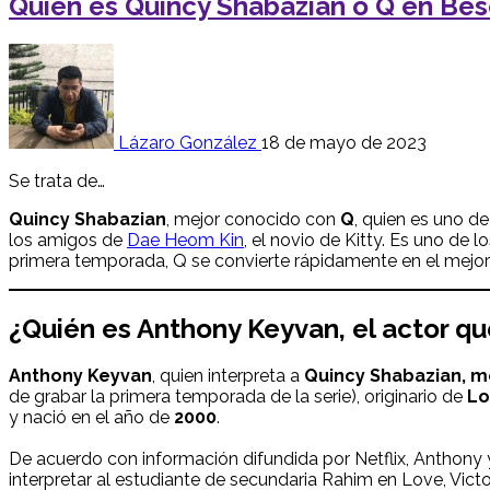
Quién es Quincy Shabazian o Q en Beso
Lázaro González
18 de mayo de 2023
Se trata de…
Quincy Shabazian
, mejor conocido con
Q
, quien es uno d
los amigos de
Dae Heom Kin
, el novio de Kitty. Es uno d
primera temporada, Q se convierte rápidamente en el mejor 
¿Quién es Anthony Keyvan, el actor qu
Anthony Keyvan
, quien interpreta a
Quincy Shabazian
, 
de grabar la primera temporada de la serie), originario de
Lo
y nació en el año de
2000
.
De acuerdo con información difundida por Netflix, Anthony 
interpretar al estudiante de secundaria Rahim en Love, Victo