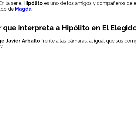
 En la serie,
Hipólito
es uno de los amigos y compañeros de 
rado de
Magda
.
r
que interpreta a
Hipólito
en
El Elegid
e Javier Arballo
frente a las cámaras, al igual que sus com
za.