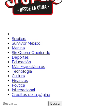
Spoilers Desde la Cuna
Sitio con información sobre series, película, reality shows y
telenovelas
Spoilers
Survivor México
Merlina
Sin Querer Queriendo
Deportes
Educación
Más Espectáculos
Tecnología
Cultura
Finanzas
Política
Internacional
Créditos de la página
Buscar: