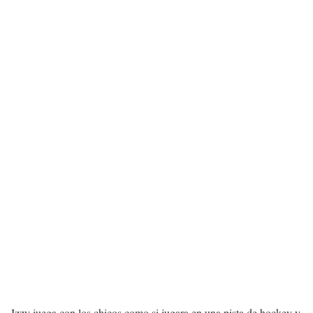
Izzy juega con los chicos como si jugara en una pista de hockey y