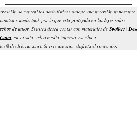
creación de contenidos periodísticos supone una inversión importante
nómica e intelectual, por lo que
está protegida en las leyes sobre
echos de autor
. Si usted desea contar con materiales de
Spoilers | Des
 Cuna
, en su sitio web o medio impreso, escriba a
tas@desdelacuna.net. Si eres usuario, ¡disfruta el contenido!