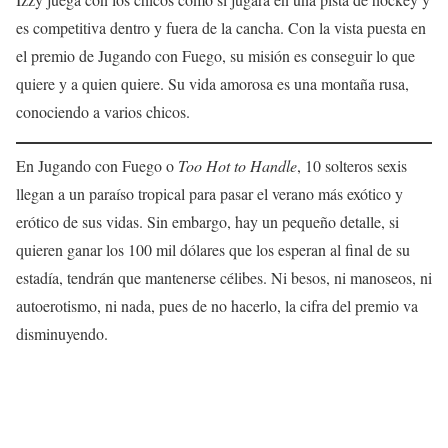
es competitiva dentro y fuera de la cancha. Con la vista puesta en
el premio de Jugando con Fuego, su misión es conseguir lo que
quiere y a quien quiere. Su vida amorosa es una montaña rusa,
conociendo a varios chicos.
En Jugando con Fuego o
Too Hot to Handle
, 10 solteros sexis
llegan a un paraíso tropical para pasar el verano más exótico y
erótico de sus vidas. Sin embargo, hay un pequeño detalle, si
quieren ganar los 100 mil dólares que los esperan al final de su
estadía, tendrán que mantenerse célibes. Ni besos, ni manoseos, ni
autoerotismo, ni nada, pues de no hacerlo, la cifra del premio va
disminuyendo.