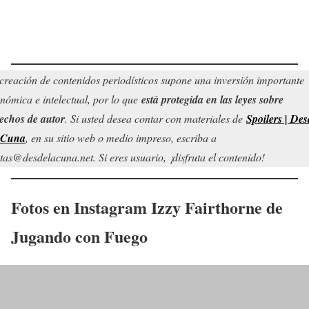
creación de contenidos periodísticos supone una inversión importante
nómica e intelectual, por lo que
está protegida en las leyes sobre
echos de autor
. Si usted desea contar con materiales de
Spoilers | Des
 Cuna
, en su sitio web o medio impreso, escriba a
tas@desdelacuna.net. Si eres usuario, ¡disfruta el contenido!
Fotos en Instagram Izzy Fairthorne de
Jugando con Fuego