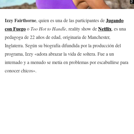
Izzy Fairthorne
Jugando
, quien es una de las participantes de
con Fuego
Netflix
o
Too Hot to Handle
, reality show de
, es una
pedagoga de 22 años de edad, originaria de Manchester,
Inglaterra. Según su biografía difundida por la producción del
programa, Izzy «adora abrazar la vida de soltera. Fue a un
internado y a menudo se metía en problemas por escabullirse para
conocer chicos».