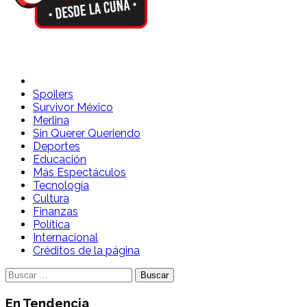
Spoilers Desde la Cuna
Sitio con información sobre series, película, reality shows y
Spoilers
Survivor México
Merlina
Sin Querer Queriendo
Deportes
Educación
Más Espectáculos
Tecnología
Cultura
Finanzas
Política
Internacional
Créditos de la página
Buscar:
En Tendencia