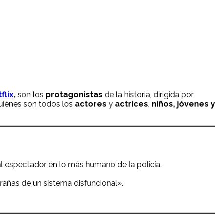
flix
,
son los
protagonistas
de la historia, dirigida por
quiénes son todos los
actores
y
actrices
,
niños, jóvenes y
al espectador en lo más humano de la policía.
trañas de un sistema disfuncional».