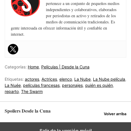
pertenece a un conjunto de pequeños medios
independientes y colaborativos, elaborados
por periodistas en activo y retirados de los
medios de comunicación tradicionales. Es
gente interesada en ofrecer información útil y confiable en
internet.
Categorías:
Home
,
Películas | Desde la Cuna
Etiquetas:
actores
,
Actrices
,
elenco
,
La Nube
,
La Nube película
,
La Nuée
,
películas francesas
,
personajes
,
quién es quién
,
reparto
,
The Swarm
Spoilers Desde la Cuna
Volver arriba
Salir de la versión móvil