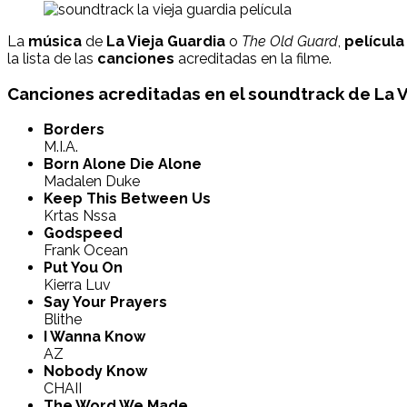
La
música
de
La Vieja Guardia
o
The Old Guard
,
película
la lista de las
canciones
acreditadas en la filme.
Canciones acreditadas en el
soundtrack
de La V
Borders
M.I.A.
Born Alone Die Alone
Madalen Duke
Keep This Between Us
Krtas Nssa
Godspeed
Frank Ocean
Put You On
Kierra Luv
Say Your Prayers
Blithe
I Wanna Know
AZ
Nobody Know
CHAII
The Word We Made