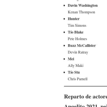
Davin Washington
Kenan Thompson
Hunter
Tim Simons
Tío Blake
Pete Holmes
Buzz McCallister
Devin Ratray
Mei
Ally Maki
Tío Stu
Chris Parnell
Reparto de actore
Angelito
2021, pe