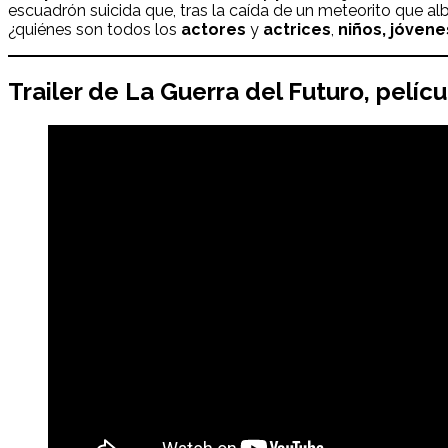
escuadrón suicida que, tras la caída de un meteorito que alb
¿quiénes son todos los
actores
y
actrices
,
niños, jóvene
Trailer de
La Guerra del Futuro
, pelíc