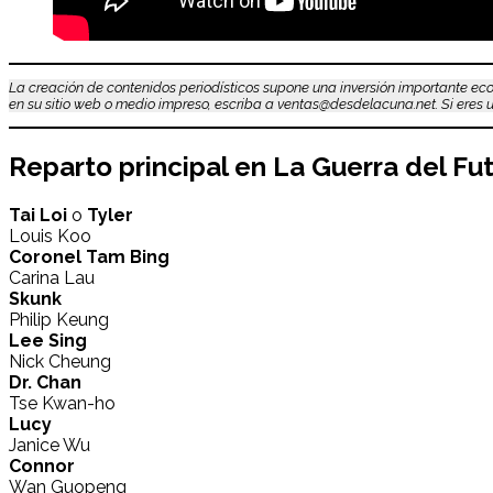
La creación de contenidos periodísticos supone una inversión importante eco
en su sitio web o medio impreso, escriba a ventas@desdelacuna.net. Si eres us
Reparto principal en
La Guerra del Fu
Tai Loi
o
Tyler
Louis Koo
Coronel Tam Bing
Carina Lau
Skunk
Philip Keung
Lee Sing
Nick Cheung
Dr. Chan
Tse Kwan-ho
Lucy
Janice Wu
Connor
Wan Guopeng