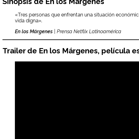
Sinopsis de
En los Márgenes
«Tres personas que enfrentan una situación económica 
vida digna».
En los Márgenes
| Prensa Netflix Latinoamérica
Trailer de
En los Márgenes
, película 