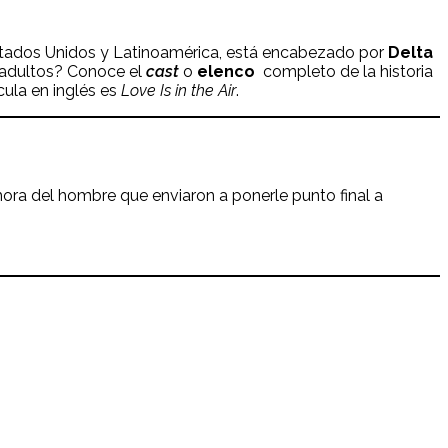
tados Unidos y Latinoamérica, está encabezado por
Delta
y adultos? Conoce el
cast
o
elenco
completo de la historia
cula en inglés es
Love Is in the Air
.
ora del hombre que enviaron a ponerle punto final a