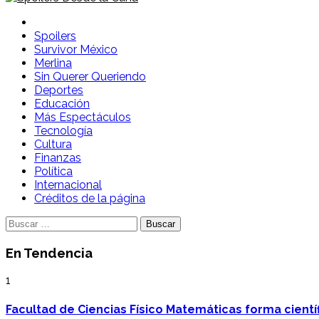
Spoilers Desde la Cuna
Sitio con información sobre series, película, reality shows y
Spoilers
Survivor México
Merlina
Sin Querer Queriendo
Deportes
Educación
Más Espectáculos
Tecnología
Cultura
Finanzas
Política
Internacional
Créditos de la página
Buscar:
En Tendencia
1
Facultad de Ciencias Físico Matemáticas forma cientí