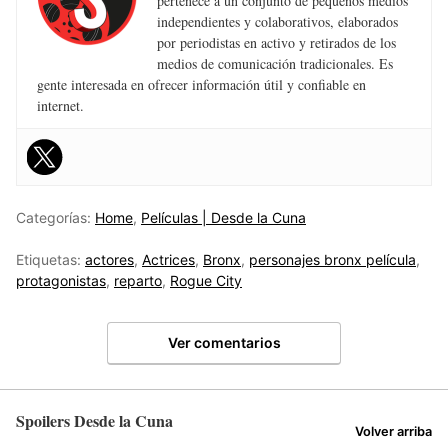
pertenece a un conjunto de pequeños medios
independientes y colaborativos, elaborados
por periodistas en activo y retirados de los
medios de comunicación tradicionales. Es
gente interesada en ofrecer información útil y confiable en
internet.
Categorías:
Home
,
Películas | Desde la Cuna
Etiquetas:
actores
,
Actrices
,
Bronx
,
personajes bronx película
,
protagonistas
,
reparto
,
Rogue City
Ver comentarios
Spoilers Desde la Cuna
Volver arriba