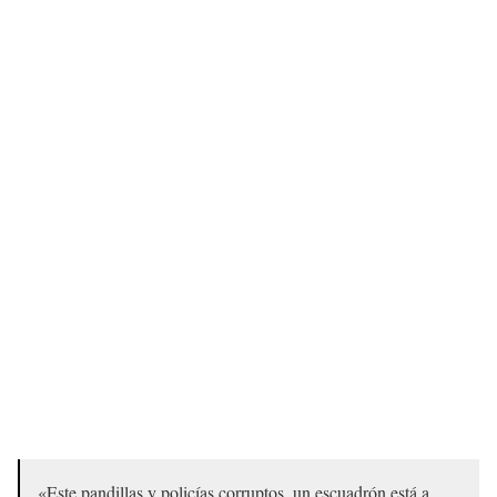
«Este pandillas y policías corruptos, un escuadrón está a