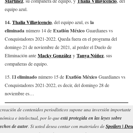
Martínez
Thalia Villavicencio
, su compañera de equipo, y
,
del
equipo azul.
14.
Thalia Villavicencio
la
, del equipo azul, es
eliminada
Exatlón México
número 14 de
Guardianes vs
Conquistadores 2021-2022. Queda fuera en el programa del
domingo 21 de noviembre de 2021, al perder el Duelo de
Macky González
Tanya Núñez
Eliminación ante
y
, sus
compañeras de equipo.
l eliminado
Exatlón México
15. E
número 15 de
Guardianes vs
Conquistadores 2021-2022, es decir, del domingo 28 de
noviembre es…
creación de contenidos periodísticos supone una inversión importante
nómica e intelectual, por lo que
está protegida en las leyes sobre
echos de autor
. Si usted desea contar con materiales de
Spoilers | Des