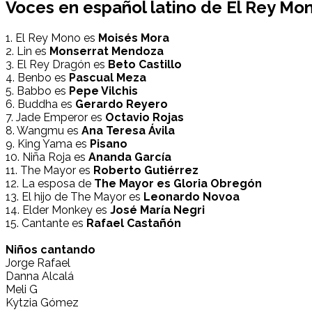
Voces en español latino de
El Rey Mo
1. El Rey Mono es
Moisés Mora
2. Lin es
Monserrat Mendoza
3. El Rey Dragón es
Beto Castillo
4. Benbo es
Pascual Meza
5. Babbo es
Pepe Vilchis
6. Buddha es
Gerardo Reyero
7. Jade Emperor es
Octavio Rojas
8. Wangmu es
Ana Teresa Ávila
9. King Yama es
Pisano
10. Niña Roja es
Ananda García
11. The Mayor es
Roberto Gutiérrez
12. La esposa de
The Mayor es Gloria Obregón
13. El hijo de The Mayor es
Leonardo Novoa
14. Elder Monkey es
José María Negri
15. Cantante es
Rafael Castañón
Niños cantando
Jorge Rafael
Danna Alcalá
Meli G
Kytzia Gómez