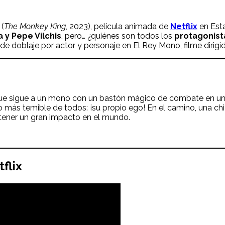
(
The Monkey King
, 2023), película
animada de
Netflix
en Est
 y Pepe Vilchis
, pero… ¿quiénes son todos los
protagonist
e doblaje por actor y personaje en El Rey Mono, filme dirigi
que sigue a un mono con un bastón mágico de combate en una
más temible de todos: ¡su propio ego! En el camino, una chica
tener un gran impacto en el mundo.
tflix