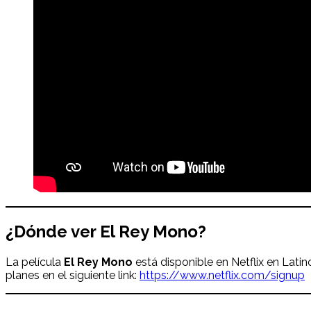
¿Dónde ver
El Rey Mono
?
La película
El Rey Mono
está disponible en Netflix en Latin
planes en el siguiente link:
https://www.netflix.com/signup