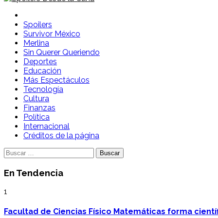
Spoilers Desde la Cuna
Sitio con información sobre series, película, reality shows y
Spoilers
Survivor México
Merlina
Sin Querer Queriendo
Deportes
Educación
Más Espectáculos
Tecnología
Cultura
Finanzas
Política
Internacional
Créditos de la página
Buscar:
En Tendencia
1
Facultad de Ciencias Físico Matemáticas forma cientí