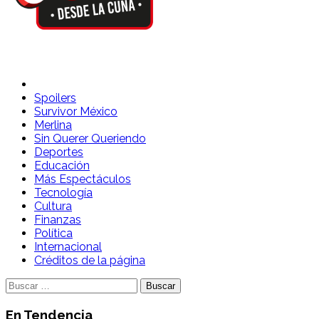
Spoilers Desde la Cuna
Sitio con información sobre series, película, reality shows y
Spoilers
Survivor México
Merlina
Sin Querer Queriendo
Deportes
Educación
Más Espectáculos
Tecnología
Cultura
Finanzas
Política
Internacional
Créditos de la página
Buscar:
En Tendencia