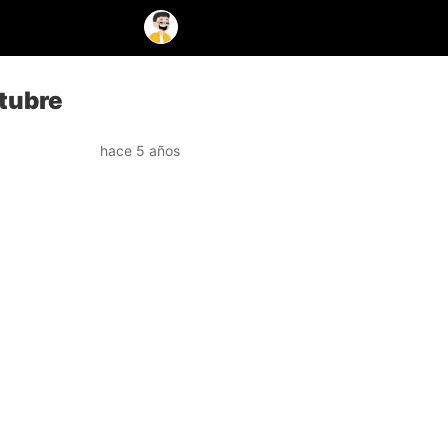
ctubre
hace 5 años