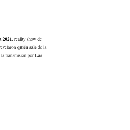
a 2021
, reality show de
quién sale
 revelaron
de la
Las
n la transmisión por