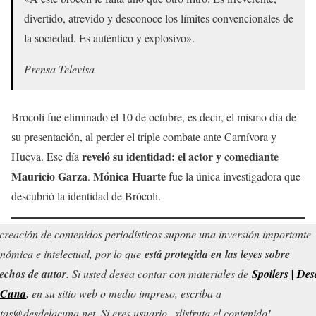
divertido, atrevido y desconoce los límites convencionales de
la sociedad. Es auténtico y explosivo».
Prensa Televisa
Brocoli fue eliminado el 10 de octubre, es decir, el mismo día de
su presentación, al perder el triple combate ante Carnívora y
reveló su identidad: el actor y comediante
Hueva. Ese día
Mauricio Garza
Mónica Huarte
.
fue la única investigadora que
descubrió la identidad de Brócoli.
creación de contenidos periodísticos supone una inversión importante
nómica e intelectual, por lo que
está protegida en las leyes sobre
echos de autor
. Si usted desea contar con materiales de
Spoilers | Des
 Cuna
, en su sitio web o medio impreso, escriba a
tas@desdelacuna.net. Si eres usuario, ¡disfruta el contenido!