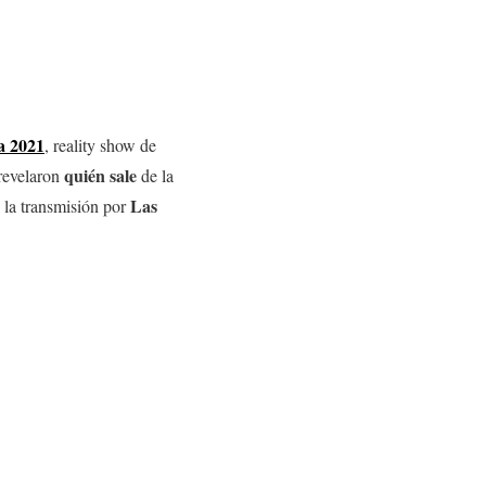
a 2021
, reality show de
quién sale
 revelaron
de la
Las
n la transmisión por