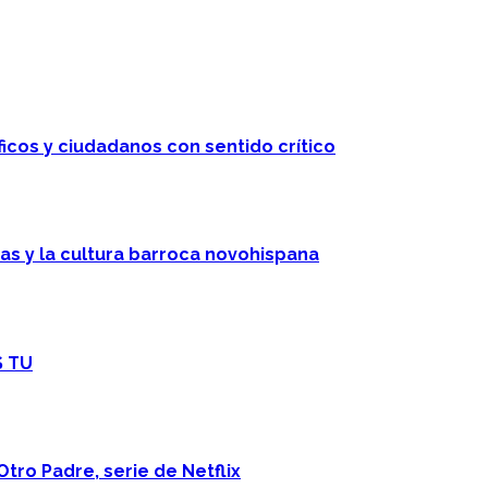
ficos y ciudadanos con sentido crítico
cas y la cultura barroca novohispana
S TU
Otro Padre, serie de Netflix