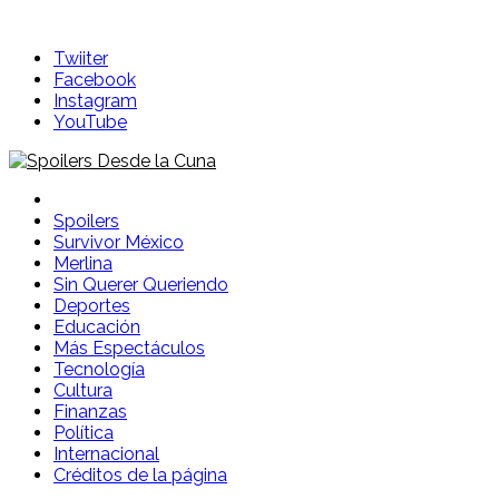
Skip
to
Twiiter
content
Facebook
Instagram
YouTube
Spoilers Desde la Cuna
Sitio con información sobre series, película, reality shows y
Spoilers
Survivor México
Merlina
Sin Querer Queriendo
Deportes
Educación
Más Espectáculos
Tecnología
Cultura
Finanzas
Política
Internacional
Créditos de la página