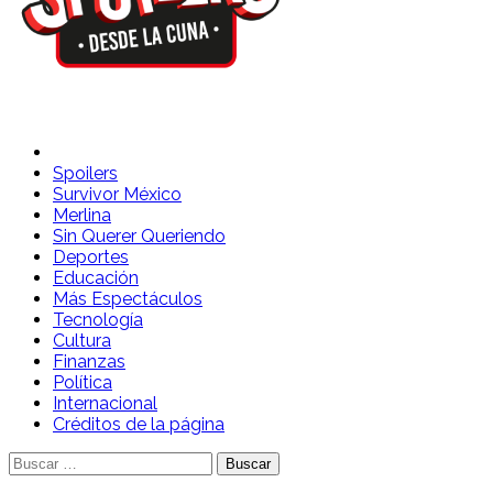
Spoilers Desde la Cuna
Sitio con información sobre series, película, reality shows y
telenovelas
Spoilers
Survivor México
Merlina
Sin Querer Queriendo
Deportes
Educación
Más Espectáculos
Tecnología
Cultura
Finanzas
Política
Internacional
Créditos de la página
Buscar: