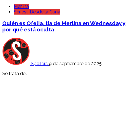
Merlina
Series | Desde la Cuna
Quién es Ofelia, tía de Merlina en Wednesday y
por qué está oculta
Spoilers
9 de septiembre de 2025
Se trata de…