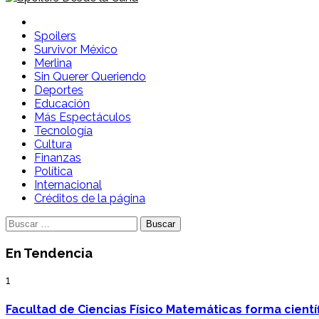
Spoilers Desde la Cuna
Sitio con información sobre series, película, reality shows y
Spoilers
Survivor México
Merlina
Sin Querer Queriendo
Deportes
Educación
Más Espectáculos
Tecnología
Cultura
Finanzas
Política
Internacional
Créditos de la página
Buscar:
En Tendencia
1
Facultad de Ciencias Físico Matemáticas forma cientí