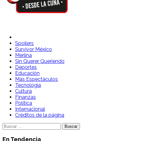
Spoilers Desde la Cuna
Sitio con información sobre series, película, reality shows y
telenovelas
Spoilers
Survivor México
Merlina
Sin Querer Queriendo
Deportes
Educación
Más Espectáculos
Tecnología
Cultura
Finanzas
Política
Internacional
Créditos de la página
Buscar:
En Tendencia