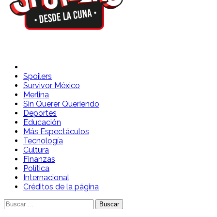
Spoilers Desde la Cuna
Sitio con información sobre series, película, reality shows y
telenovelas
Spoilers
Survivor México
Merlina
Sin Querer Queriendo
Deportes
Educación
Más Espectáculos
Tecnología
Cultura
Finanzas
Política
Internacional
Créditos de la página
Buscar: