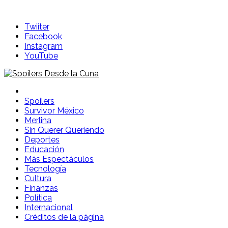
Skip
to
Twiiter
content
Facebook
Instagram
YouTube
Spoilers Desde la Cuna
Sitio con información sobre series, película, reality shows y
telenovelas
Spoilers
Survivor México
Merlina
Sin Querer Queriendo
Deportes
Educación
Más Espectáculos
Tecnología
Cultura
Finanzas
Política
Internacional
Créditos de la página