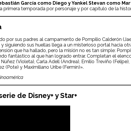
ebastián García como Diego y Yankel Stevan como Mart
 primera temporada por personaje y por capítulo de la histor
a
nviado por sus padres al campamento de Pompilio Calderón (Jae
 y siguiendo sus huellas llega a un misterioso portal hacia
sión que ha hallado, pero la misión no es tan simple: Pompili
ndo fantástico al que han logrado entrar. Completan el elenco
Núñez (Violeta), Carla Adell (Andrea), Emilio Treviño (Felipe), 
z (Pote) y Maximiliano Uribe (Fermín)».
tinoamérica
 serie de Disney+
y Star+