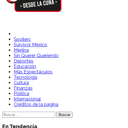
Spoilers Desde la Cuna
Sitio con información sobre series, película, reality shows y
telenovelas
Spoilers
Survivor México
Merlina
Sin Querer Queriendo
Deportes
Educación
Más Espectáculos
Tecnología
Cultura
Finanzas
Política
Internacional
Créditos de la página
Buscar:
En Tendencia