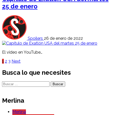
25 de enero
Spoilers
26 de enero de 2022
El video en YouTube…
Paginación
1
2
3
Next
de
Busca lo que necesites
entradas
Buscar:
Merlina
Merlina