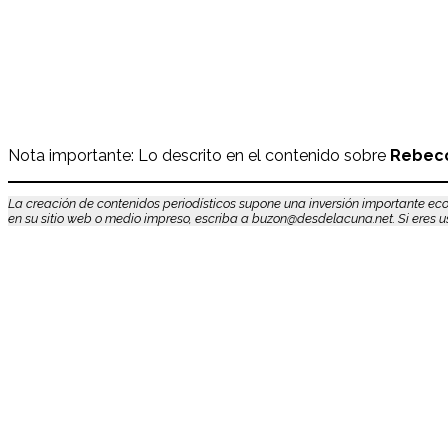
Nota importante: Lo descrito en el contenido sobre
Rebecc
La creación de contenidos periodísticos supone una inversión importante eco
en su sitio web o medio impreso, escriba a buzon@desdelacuna.net. Si eres usu