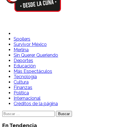
Spoilers Desde la Cuna
Sitio con información sobre series, película, reality shows y
Spoilers
Survivor México
Merlina
Sin Querer Queriendo
Deportes
Educación
Más Espectáculos
Tecnología
Cultura
Finanzas
Política
Internacional
Créditos de la página
Buscar:
En Tendencia