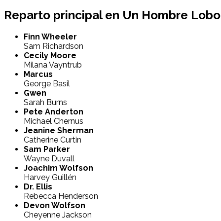
Reparto principal en
Un Hombre Lobo 
Finn Wheeler
Sam Richardson
Cecily Moore
Milana Vayntrub
Marcus
George Basil
Gwen
Sarah Burns
Pete Anderton
Michael Chernus
Jeanine Sherman
Catherine Curtin
Sam Parker
Wayne Duvall
Joachim Wolfson
Harvey Guillén
Dr. Ellis
Rebecca Henderson
Devon Wolfson
Cheyenne Jackson