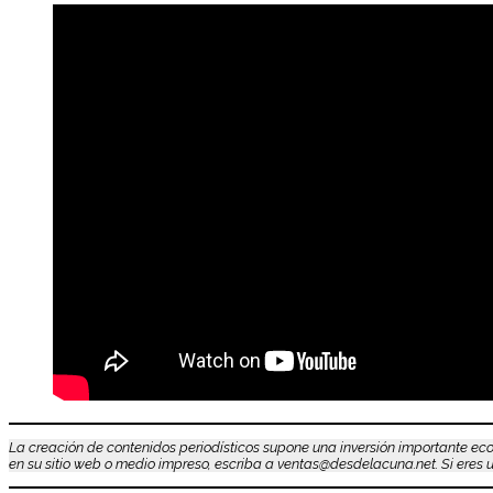
La creación de contenidos periodísticos supone una inversión importante eco
en su sitio web o medio impreso, escriba a ventas@desdelacuna.net. Si eres us