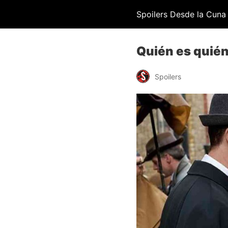
Spoilers Desde la Cuna
Quién es quién
Spoilers