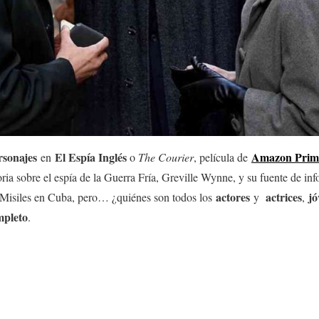
rsonajes
El Espía Inglés
Amazon Prim
en
o
The Courier
, película de
oria sobre el espía de la Guerra Fría, Greville Wynne, y su fuente de in
actores
actrices
jó
os Misiles en Cuba, pero… ¿quiénes son todos los
y
,
mpleto
.