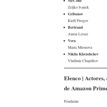
McCone
Zeljko Ivanek
Gribanov
Kirill Pirogov
Bertrand
Anton Lesser
Vera
Maria Mironova
Nikita Khrushchev
Vladimir Chuprikov
Elenco | Actores,
de Amazon Prim
Pendiente