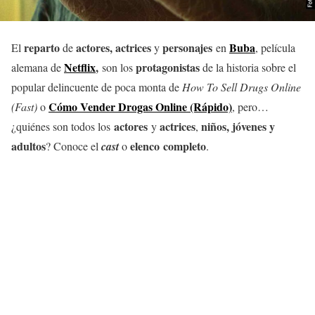
reparto
actores, actrices
personajes
Buba
El
de
y
en
, película
Netflix
,
protagonistas
alemana de
son los
de la historia sobre el
popular delincuente de poca monta de
How To Sell Drugs Online
Cómo Vender Drogas Online (Rápido)
(Fast)
o
, pero…
actores
actrices
niños, jóvenes y
¿quiénes son todos los
y
,
adultos
elenco completo
? Conoce el
cast
o
.