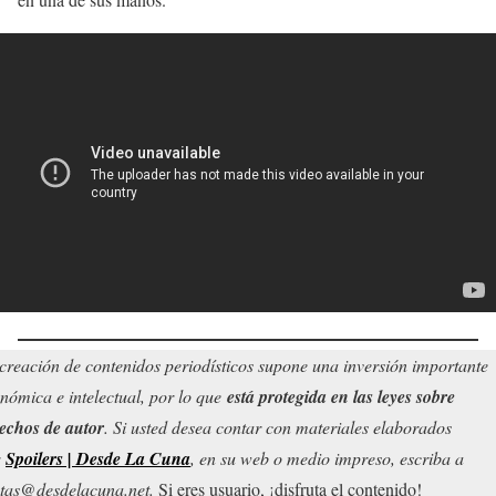
creación de contenidos periodísticos supone una inversión importante
nómica e intelectual, por lo que
está protegida en las leyes sobre
echos de autor
. Si usted desea contar con materiales elaborados
r
Spoilers | Desde La Cuna
, en su web o medio impreso, escriba a
tas@desdelacuna.net.
Si eres usuario, ¡disfruta el contenido!