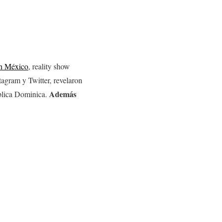
n México
, reality show
tagram y Twitter, revelaron
Además
blica Dominica.