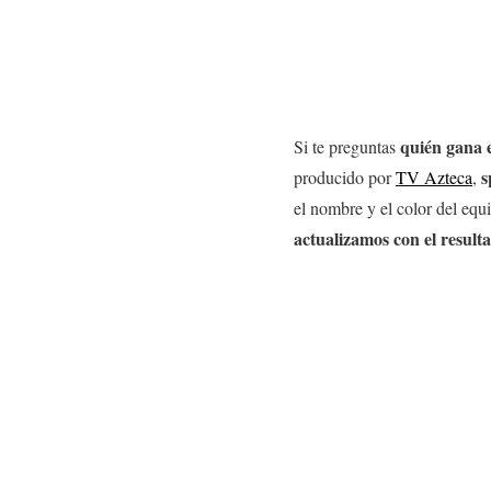
quién gana e
Si te preguntas
s
producido por
TV Azteca
,
el nombre y el color del eq
actualizamos con el result