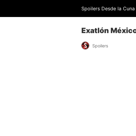
Spoilers Desde la Cuna
Exatlón México
Spoilers