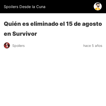
Spoilers Desde la Cuna
Quién es eliminado el 15 de agosto
en Survivor
Spoilers
hace 5 años