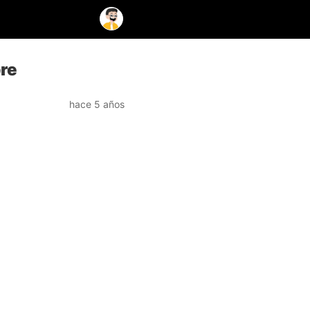
bre
hace 5 años