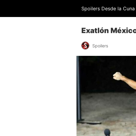
Spoilers Desde la Cuna
Exatlón México
Spoilers