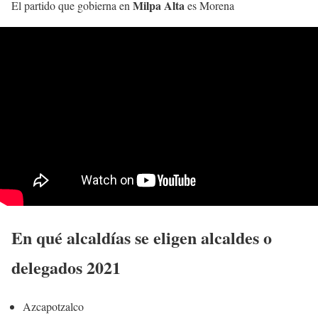
Milpa Alta
El partido que gobierna en
es Morena
En qué alcaldías se eligen alcaldes o
delegados 2021
Azcapotzalco