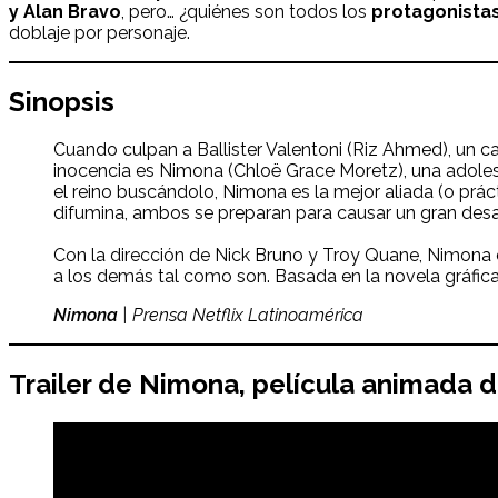
y Alan Bravo
, pero… ¿quiénes son todos los
protagonista
doblaje por personaje.
Sinopsis
Cuando culpan a Ballister Valentoni (Riz Ahmed), un c
inocencia es Nimona (Chloë Grace Moretz), una adolesc
el reino buscándolo, Nimona es la mejor aliada (o práct
difumina, ambos se preparan para causar un gran desas
Con la dirección de Nick Bruno y Troy Quane, Nimona 
a los demás tal como son. Basada en la novela gráfic
Nimona
| Prensa Netflix Latinoamérica
Trailer de
Nimona
, película animada d