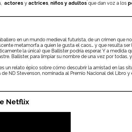
s
,
actores
y
actrices
,
niños y adultos
que dan voz a los
p
aballero en un mundo medieval futurista, de un crimen que n
ente metamorfa a quien le gusta el caos… y que resulta ser 
icamente la única) que Ballister podría esperar. Y a medida qu
tre. Ballister, para limpiar su nombre de una vez por todas,
es un relato épico sobre cómo descubrir la amistad en las s
a de ND Stevenson, nominada al Premio Nacional del Libro y 
e Netflix