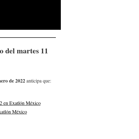
co del
martes 11
nero
de 2022
anticipa que:
 en Exatlón México
atlón México