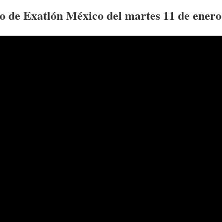
to de Exatlón México del
martes 11
de enero