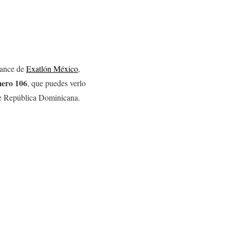
avance de
Exatlón México
,
mero 106
, que puedes verlo
 de República Dominicana.