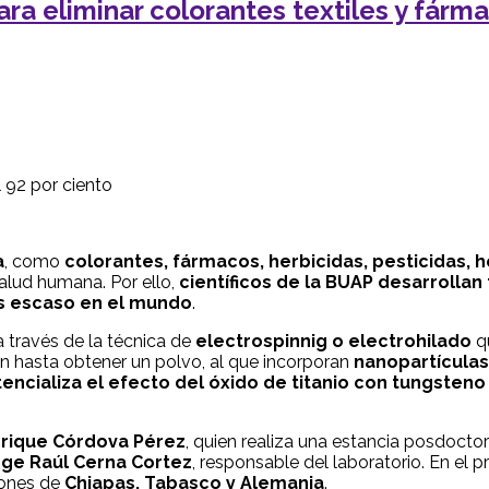
ara eliminar colorantes textiles y fárm
l 92 por ciento
a
, como
colorantes, fármacos, herbicidas, pesticidas,
alud humana. Por ello,
científicos de la BUAP desarrollan
s escaso en el mundo
.
 a través de la técnica de
electrospinnig o electrohilado
qu
an hasta obtener un polvo, al que incorporan
nanopartículas
otencializa el efecto del óxido de titanio con tungsten
rique Córdova Pérez
, quien realiza una estancia posdoctor
rge Raúl Cerna Cortez
, responsable del laboratorio. En el
iones de
Chiapas, Tabasco y Alemania
.