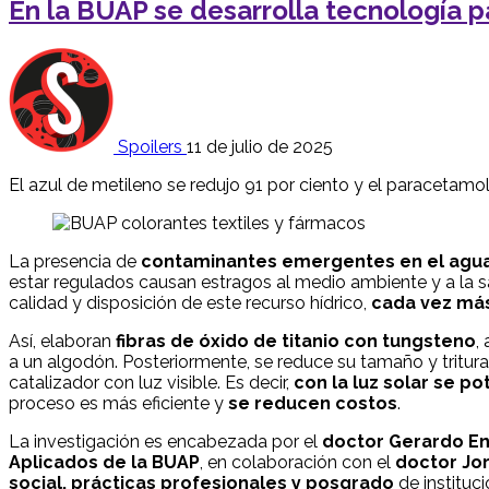
En la BUAP se desarrolla tecnología p
Spoilers
11 de julio de 2025
El azul de metileno se redujo 91 por ciento y el paracetamo
La presencia de
contaminantes emergentes en el agu
estar regulados causan estragos al medio ambiente y a la s
calidad y disposición de este recurso hídrico,
cada vez má
Así, elaboran
fibras de óxido de titanio con tungsteno
,
a un algodón. Posteriormente, se reduce su tamaño y tritur
catalizador con luz visible. Es decir,
con la luz solar se p
proceso es más eficiente y
se reducen costos
.
La investigación es encabezada por el
doctor Gerardo En
Aplicados de la BUAP
, en colaboración con el
doctor Jo
social, prácticas profesionales y posgrado
de instituc