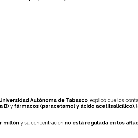
a Universidad Autónoma de Tabasco
, explicó que los con
a B)
y
fármacos (paracetamol y ácido acetilsalicílico)
,
r millón
y su concentración
no está regulada en los aflu