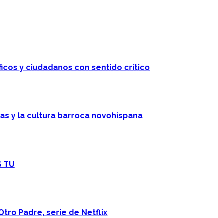
ficos y ciudadanos con sentido crítico
cas y la cultura barroca novohispana
S TU
Otro Padre, serie de Netflix