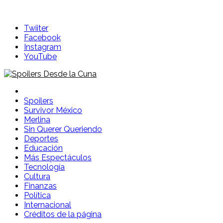
Twiiter
Facebook
Instagram
YouTube
Spoilers Desde la Cuna
Sitio con información sobre series, película, reality shows y
Spoilers
Survivor México
Merlina
Sin Querer Queriendo
Deportes
Educación
Más Espectáculos
Tecnología
Cultura
Finanzas
Política
Internacional
Créditos de la página