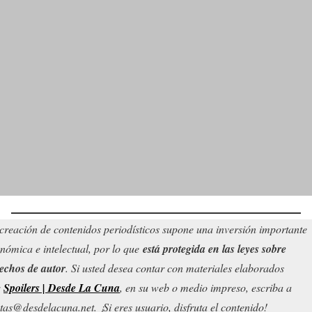
creación de contenidos periodísticos supone una inversión importante
nómica e intelectual, por lo que
está protegida en las leyes sobre
echos de autor
. Si usted desea contar con materiales elaborados
r
Spoilers | Desde La Cuna
, en su web o medio impreso, escriba a
tas@desdelacuna.net. ¡Si eres usuario, disfruta el contenido!