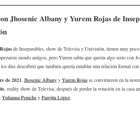
on Jhosenic Albany y
Yurem Rojas
de Insep
ión
Rojas
de Inseparables, show de Televisa y Univisión, tienen muy poco 
mpezaron siendo amigos, pero Yurem sabía que quería algo serio con Jo
los días descubrió que también quería entablar una relación formal con e
re de 2021
,
Jhosenic Albany
y
Yurem Rojas
se convirtieron en la nove
te
, reality show de Televisa, después de perder la votación en la casa a
e
Yulianna Peniche
y
Parejita López
.