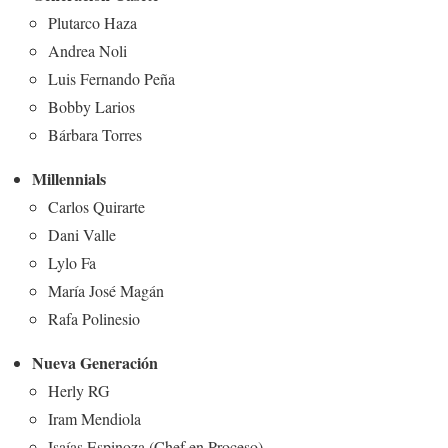
Plutarco Haza
Andrea Noli
Luis Fernando Peña
Bobby Larios
Bárbara Torres
Millennials
Carlos Quirarte
Dani Valle
Lylo Fa
María José Magán
Rafa Polinesio
Nueva Generación
Herly RG
Iram Mendiola
Isaías Espinoza (Chef en Proceso)