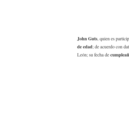
John Guts
, quien es partic
de edad
; de acuerdo con da
cumpleañ
León; su fecha de