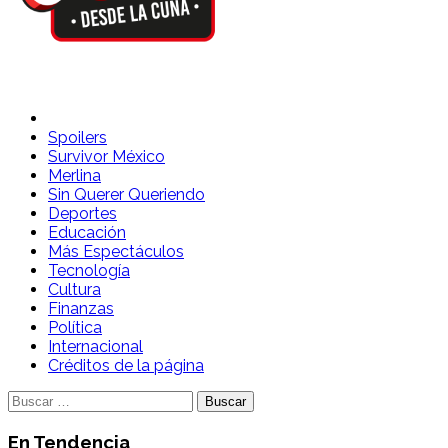
Spoilers Desde la Cuna
Sitio con información sobre series, película, reality shows y
Spoilers
Survivor México
Merlina
Sin Querer Queriendo
Deportes
Educación
Más Espectáculos
Tecnología
Cultura
Finanzas
Política
Internacional
Créditos de la página
Buscar:
En Tendencia