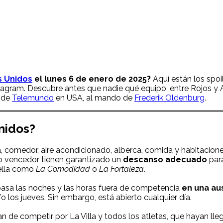
s Unidos
el lunes 6 de enero de 2025?
Aquí están los spoi
stagram. Descubre antes que nadie qué equipo, entre Rojos y A
w de
Telemundo
en USA, al mando de
Frederik Oldenburg
.
nidos?
comedor, aire acondicionado, alberca, comida y habitacione
ipo vencedor tienen garantizado un
descanso adecuado
para
 ella como
La Comodidad
o
La Fortaleza
.
 pasa las noches y las horas fuera de competencia
en una au
o los jueves. Sin embargo, está abierto cualquier día.
 de competir por La Villa y todos los atletas, que hayan lleg