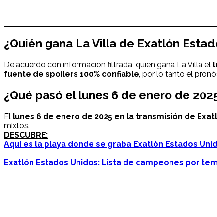
¿Quién gana La Villa de
Exatlón
Estado
De acuerdo con información filtrada, quien gana La Villa el
l
fuente de spoilers 100% confiable
, por lo tanto el pron
¿Qué pasó el
lunes
6 de enero
de 2025
El
lunes
6 de enero
de 2025 en la transmisión de Exat
mixtos.
DESCUBRE:
Aquí es la playa donde se graba Exatlón Estados Uni
Exatlón Estados Unidos: Lista de campeones por te