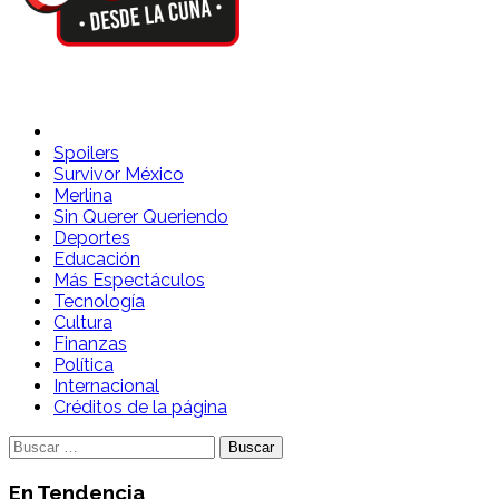
Spoilers Desde la Cuna
Sitio con información sobre series, película, reality shows y
Spoilers
Survivor México
Merlina
Sin Querer Queriendo
Deportes
Educación
Más Espectáculos
Tecnología
Cultura
Finanzas
Política
Internacional
Créditos de la página
Buscar:
En Tendencia