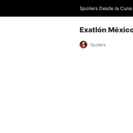
Spoilers Desde la Cuna
Exatlón México
Spoilers