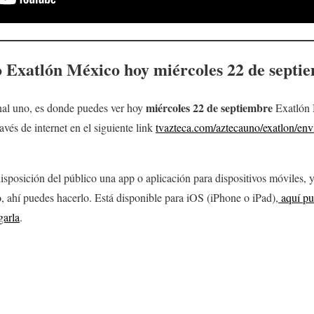
o Exatlón México hoy
miércoles 22
de septi
miércoles 22
de septiembre
nal uno, es donde puedes ver hoy
Exatlón 
vés de internet en el siguiente link
tvazteca.com/aztecauno/exatlon/env
sposición del público una app o aplicación para dispositivos móviles, ya
o
, ahí puedes hacerlo. Está disponible para iOS (iPhone o iPad),
aquí pu
garla
.